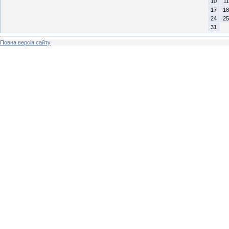
10
11
17
18
24
25
31
Повна версія сайту