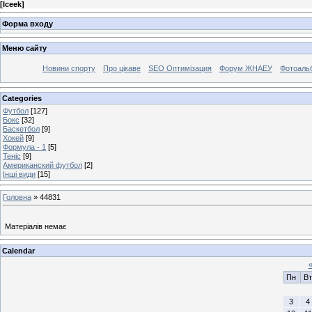
[
Iceek
]
Форма входу
Меню сайту
Новини спорту
Про цікаве
SEO Оптимізация
Форум ЖНАЕУ
Фотоаль
Categories
Футбол
[127]
Бокс
[32]
Баскетбол
[9]
Хокей
[9]
Формула - 1
[5]
Теніс
[9]
Американский футбол
[2]
Інші види
[15]
Головна
»
44831
Матеріалів немає
Calendar
Пн
Вт
3
4