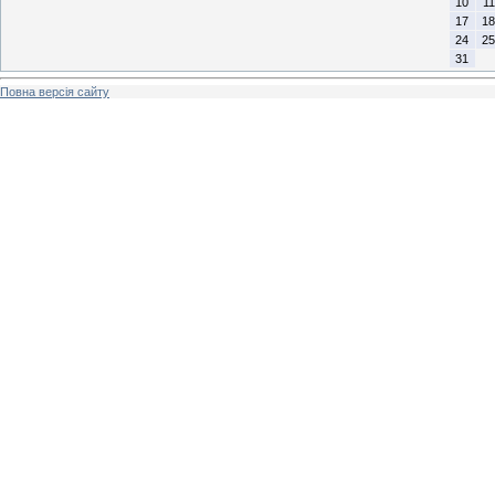
10
11
17
18
24
25
31
Повна версія сайту