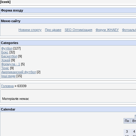
[
Iceek
]
Форма входу
Меню сайту
Новини спорту
Про цікаве
SEO Оптимізация
Форум ЖНАЕУ
Фотоаль
Categories
Футбол
[127]
Бокс
[32]
Баскетбол
[9]
Хокей
[9]
Формула - 1
[5]
Теніс
[9]
Американский футбол
[2]
Інші види
[15]
Головна
»
63339
Матеріалів немає
Calendar
Пн
Вт
3
4