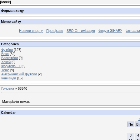
[
Iceek
]
Форма входу
Меню сайту
Новини спорту
Про цікаве
SEO Оптимізация
Форум ЖНАЕУ
Фотоаль
Categories
Футбол
[127]
Бокс
[32]
Баскетбол
[9]
Хокей
[9]
Формула - 1
[5]
Теніс
[9]
Американский футбол
[2]
Інші види
[15]
Головна
»
63340
Матеріалів немає
Calendar
Пн
Вт
3
4