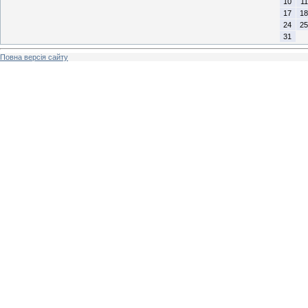
10
11
17
18
24
25
31
Повна версія сайту