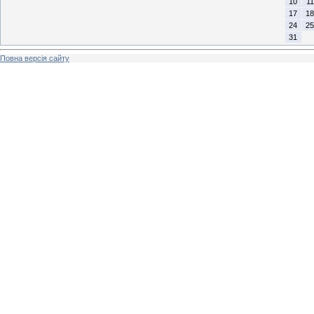
10
11
17
18
24
25
31
Повна версія сайту