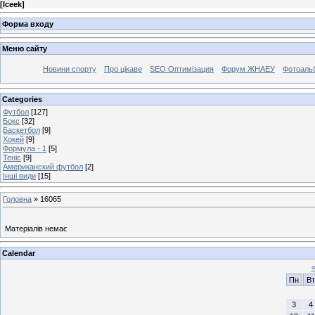
[
Iceek
]
Форма входу
Меню сайту
Новини спорту
Про цікаве
SEO Оптимізация
Форум ЖНАЕУ
Фотоаль
Categories
Футбол
[127]
Бокс
[32]
Баскетбол
[9]
Хокей
[9]
Формула - 1
[5]
Теніс
[9]
Американский футбол
[2]
Інші види
[15]
Головна
»
16065
Матеріалів немає
Calendar
Пн
Вт
3
4