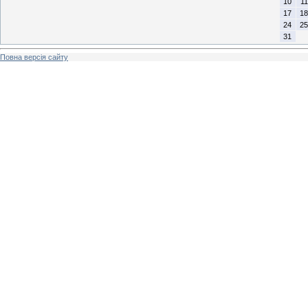
10
11
17
18
24
25
31
Повна версія сайту