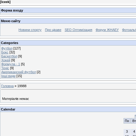
[
Iceek
]
Форма входу
Меню сайту
Новини спорту
Про цікаве
SEO Оптимізация
Форум ЖНАЕУ
Фотоаль
Categories
Футбол
[127]
Бокс
[32]
Баскетбол
[9]
Хокей
[9]
Формула - 1
[5]
Теніс
[9]
Американский футбол
[2]
Інші види
[15]
Головна
»
19988
Матеріалів немає
Calendar
Пн
Вт
3
4