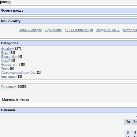
[
Iceek
]
Форма входу
Меню сайту
Новини спорту
Про цікаве
SEO Оптимізация
Форум ЖНАЕУ
Фотоаль
Categories
Футбол
[127]
Бокс
[32]
Баскетбол
[9]
Хокей
[9]
Формула - 1
[5]
Теніс
[9]
Американский футбол
[2]
Інші види
[15]
Головна
»
20853
Матеріалів немає
Calendar
Пн
Вт
3
4