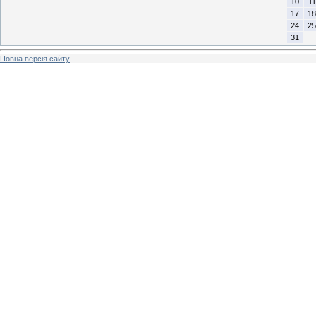
10
11
17
18
24
25
31
Повна версія сайту