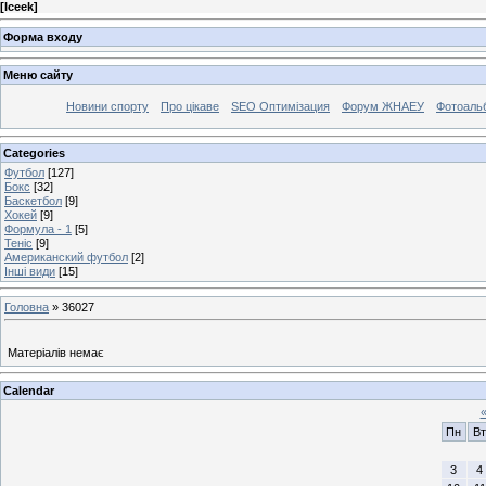
[
Iceek
]
Форма входу
Меню сайту
Новини спорту
Про цікаве
SEO Оптимізация
Форум ЖНАЕУ
Фотоаль
Categories
Футбол
[127]
Бокс
[32]
Баскетбол
[9]
Хокей
[9]
Формула - 1
[5]
Теніс
[9]
Американский футбол
[2]
Інші види
[15]
Головна
»
36027
Матеріалів немає
Calendar
Пн
Вт
3
4