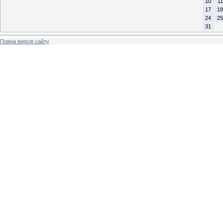
10
11
17
18
24
25
31
Повна версія сайту