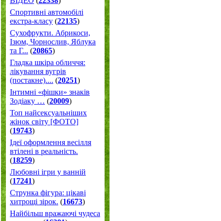
ВІДЕО
(
22338
)
Спортивні автомобілі
екстра-класу
(
22135
)
Cухофрукти. Абрикоси,
Ізюм, Чорнослив, Яблука
та Г...
(
20865
)
Гладка шкіра обличчя:
лікування вугрів
(постакне)....
(
20251
)
Інтимні «фішки» знаків
Зодіаку …
(
20009
)
Топ найсексуальніших
жінок світу [ФОТО]
(
19743
)
Ідеї оформлення весілля
втілені в реальність.
(
18259
)
Любовні ігри у ванній
(
17241
)
Струнка фігура: цікаві
хитрощі зірок.
(
16673
)
Найбільш вражаючі чудеса