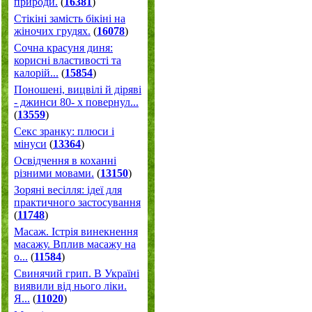
природи.
(
16381
)
Стікіні замість бікіні на
жіночих грудях.
(
16078
)
Сочна красуня диня:
корисні властивості та
калорій...
(
15854
)
Поношені, вицвілі й діряві
- джинси 80- х повернул...
(
13559
)
Секс зранку: плюси і
мінуси
(
13364
)
Освідчення в коханні
різними мовами.
(
13150
)
Зоряні весілля: ідеї для
практичного застосування
(
11748
)
Масаж. Істрія винекнення
масажу. Вплив масажу на
о...
(
11584
)
Свинячий грип. В Україні
виявили від нього ліки.
Я...
(
11020
)