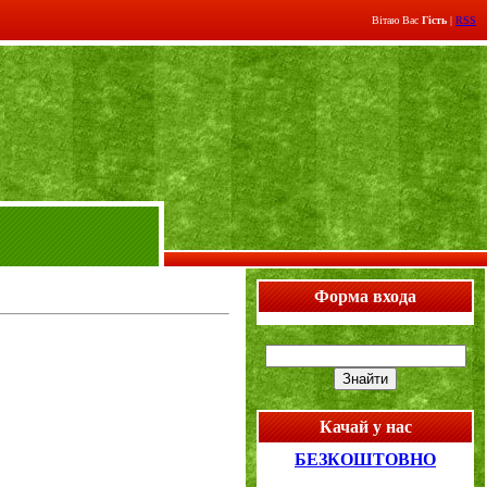
Вітаю Вас
Гість
|
RSS
Форма входа
Качай у нас
БЕЗКОШТОВНО