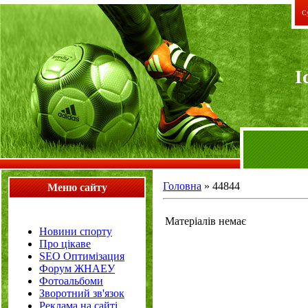
Су
I
Головна
»
44844
Меню сайту
Матеріалів немає
Новини спорту
Про цікаве
SEO Оптимізация
Форум ЖНАЕУ
Фотоальбоми
Зворотний зв'язок
Реклама на сайті