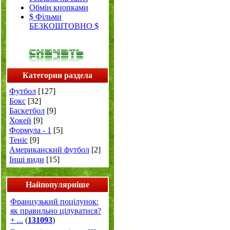
Обмін кнопками
$ Фільми
БЕЗКОШТОВНО $
Категории раздела
Футбол
[127]
Бокс
[32]
Баскетбол
[9]
Хокей
[9]
Формула - 1
[5]
Теніс
[9]
Американский футбол
[2]
Інші види
[15]
Найпопулярніше
Французький поцілунок:
як правильно цілуватися?
+ ...
(
131093
)