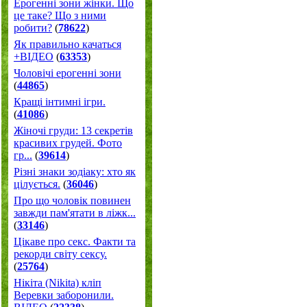
Ерогенні зони жінки. Що
це таке? Що з ними
робити?
(
78622
)
Як правильно качаться
+ВІДЕО
(
63353
)
Чоловічі ерогенні зони
(
44865
)
Кращі інтимні ігри.
(
41086
)
Жіночі груди: 13 секретів
красивих грудей. Фото
гр...
(
39614
)
Різні знаки зодіаку: хто як
цілується.
(
36046
)
Про що чоловік повинен
завжди пам'ятати в ліжк...
(
33146
)
Цікаве про секс. Факти та
рекорди світу сексу.
(
25764
)
Нікіта (Nikita) кліп
Веревки заборонили.