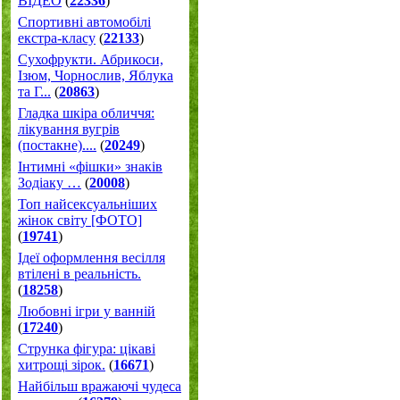
ВІДЕО
(
22336
)
Спортивні автомобілі
екстра-класу
(
22133
)
Cухофрукти. Абрикоси,
Ізюм, Чорнослив, Яблука
та Г...
(
20863
)
Гладка шкіра обличчя:
лікування вугрів
(постакне)....
(
20249
)
Інтимні «фішки» знаків
Зодіаку …
(
20008
)
Топ найсексуальніших
жінок світу [ФОТО]
(
19741
)
Ідеї оформлення весілля
втілені в реальність.
(
18258
)
Любовні ігри у ванній
(
17240
)
Струнка фігура: цікаві
хитрощі зірок.
(
16671
)
Найбільш вражаючі чудеса