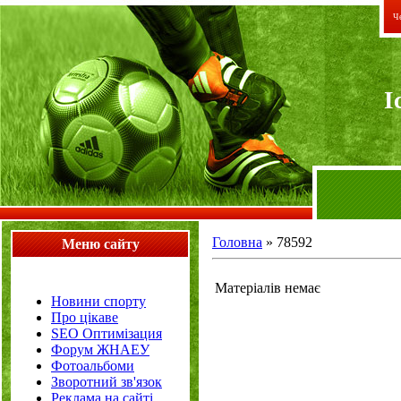
Че
I
Головна
»
78592
Меню сайту
Матеріалів немає
Новини спорту
Про цікаве
SEO Оптимізация
Форум ЖНАЕУ
Фотоальбоми
Зворотний зв'язок
Реклама на сайті