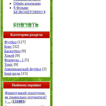
Обмін кнопками
$ Фільми
БЕЗКОШТОВНО $
Категории раздела
Футбол
[127]
Бокс
[32]
Баскетбол
[9]
Хокей
[9]
Формула - 1
[5]
Теніс
[9]
Американский футбол
[2]
Інші види
[15]
Найпопулярніше
Французький поцілунок:
як правильно цілуватися?
+ ...
(
131083
)