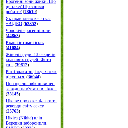
Ерогенні зони жінки. Що
це таке? Що з ними
робити?
(
78619
)
Як правильно качаться
+ВІДЕО
(
63352
)
Чоловічі ерогенні зони
(
44863
)
Кращі інтимні ігри.
(
41084
)
Жіночі груди: 13 секретів
красивих грудей. Фото
гр...
(
39612
)
Різні знаки зодіаку: хто як
цілується.
(
36044
)
Про що чоловік повинен
завжди пам'ятати в ліжк...
(
33145
)
Цікаве про секс. Факти та
рекорди світу сексу.
(
25763
)
Нікіта (Nikita) кліп
Веревки заборонили.