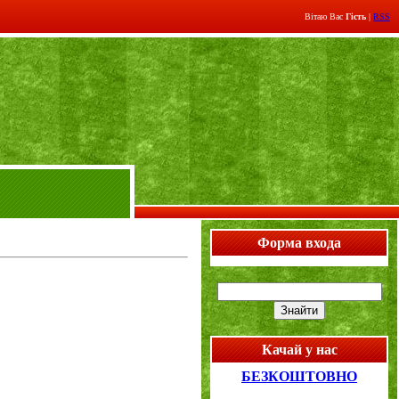
Вітаю Вас
Гість
|
RSS
Форма входа
Качай у нас
БЕЗКОШТОВНО