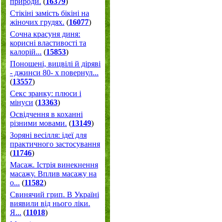
природи.
(
16379
)
Стікіні замість бікіні на
жіночих грудях.
(
16077
)
Сочна красуня диня:
корисні властивості та
калорій...
(
15853
)
Поношені, вицвілі й діряві
- джинси 80- х повернул...
(
13557
)
Секс зранку: плюси і
мінуси
(
13363
)
Освідчення в коханні
різними мовами.
(
13149
)
Зоряні весілля: ідеї для
практичного застосування
(
11746
)
Масаж. Істрія винекнення
масажу. Вплив масажу на
о...
(
11582
)
Свинячий грип. В Україні
виявили від нього ліки.
Я...
(
11018
)