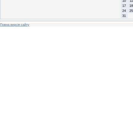
10
11
17
18
24
25
31
Повна версія сайту