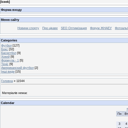
[
Iceek
]
Форма входу
Меню сайту
Новини спорту
Про цікаве
SEO Оптимізация
Форум ЖНАЕУ
Фотоаль
Categories
Футбол
[127]
Бокс
[32]
Баскетбол
[9]
Хокей
[9]
Формула - 1
[5]
Теніс
[9]
Американский футбол
[2]
Інші види
[15]
Головна
»
11544
Матеріалів немає
Calendar
Пн
Вт
3
4