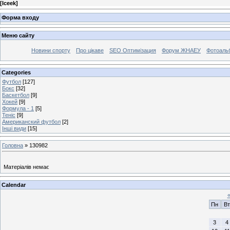
[
Iceek
]
Форма входу
Меню сайту
Новини спорту
Про цікаве
SEO Оптимізация
Форум ЖНАЕУ
Фотоаль
Categories
Футбол
[127]
Бокс
[32]
Баскетбол
[9]
Хокей
[9]
Формула - 1
[5]
Теніс
[9]
Американский футбол
[2]
Інші види
[15]
Головна
»
130982
Матеріалів немає
Calendar
Пн
Вт
3
4