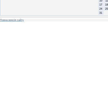
10
11
17
18
24
25
31
Повна версія сайту