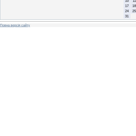
10
11
17
18
24
25
31
Повна версія сайту