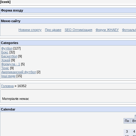
[
Iceek
]
Форма входу
Меню сайту
Новини спорту
Про цікаве
SEO Оптимізация
Форум ЖНАЕУ
Фотоаль
Categories
Футбол
[127]
Бокс
[32]
Баскетбол
[9]
Хокей
[9]
Формула - 1
[5]
Теніс
[9]
Американский футбол
[2]
Інші види
[15]
Головна
»
16352
Матеріалів немає
Calendar
Пн
Вт
3
4