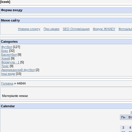
[
Iceek
]
Форма входу
Меню сайту
Новини спорту
Про цікаве
SEO Оптимізация
Форум ЖНАЕУ
Фотоаль
Categories
Футбол
[127]
Бокс
[32]
Баскетбол
[9]
Хокей
[9]
Формула - 1
[5]
Теніс
[9]
Американский футбол
[2]
Інші види
[15]
Головна
»
44844
Матеріалів немає
Calendar
Пн
Вт
3
4