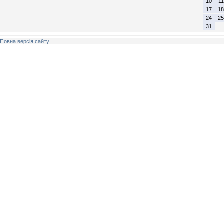
10
11
17
18
24
25
31
Повна версія сайту