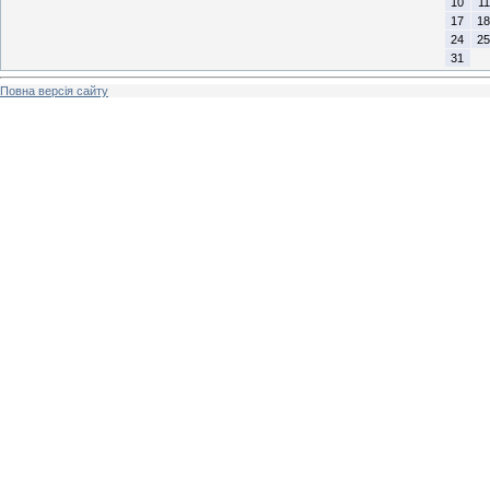
10
11
17
18
24
25
31
Повна версія сайту