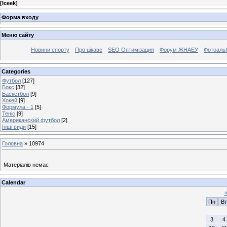
[
Iceek
]
Форма входу
Меню сайту
Новини спорту
Про цікаве
SEO Оптимізация
Форум ЖНАЕУ
Фотоаль
Categories
Футбол
[127]
Бокс
[32]
Баскетбол
[9]
Хокей
[9]
Формула - 1
[5]
Теніс
[9]
Американский футбол
[2]
Інші види
[15]
Головна
»
10974
Матеріалів немає
Calendar
Пн
Вт
3
4