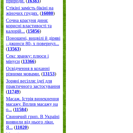
природи.
(
16383
)
Стікіні замість бікіні на
жіночих грудях.
(
16080
)
Сочна красуня диня:
корисні властивості та
калорій...
(
15856
)
Поношені, вицвілі й діряві
- джинси 80- х повернул...
(
13563
)
Секс зранку: плюси і
мінуси
(
13366
)
Освідчення в коханні
різними мовами.
(
13153
)
Зоряні весілля: ідеї для
практичного застосування
(
11749
)
Масаж. Істрія винекнення
масажу. Вплив масажу на
о...
(
11584
)
Свинячий грип. В Україні
виявили від нього ліки.
Я...
(
11020
)