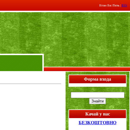
Вітаю Вас
Гість
|
RSS
Форма входа
Качай у нас
БЕЗКОШТОВНО