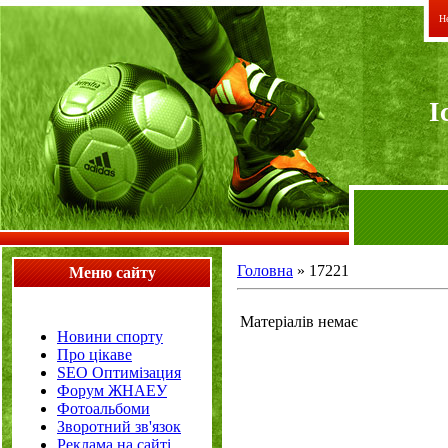
Не
I
Головна
»
17221
Меню сайту
Матеріалів немає
Новини спорту
Про цікаве
SEO Оптимізация
Форум ЖНАЕУ
Фотоальбоми
Зворотний зв'язок
Реклама на сайті