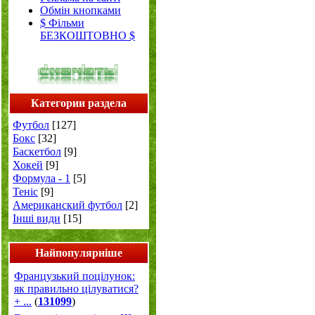
Обмін кнопками
$ Фільми
БЕЗКОШТОВНО $
Категории раздела
Футбол
[127]
Бокс
[32]
Баскетбол
[9]
Хокей
[9]
Формула - 1
[5]
Теніс
[9]
Американский футбол
[2]
Інші види
[15]
Найпопулярніше
Французький поцілунок:
як правильно цілуватися?
+ ...
(
131099
)