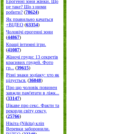
Ерогенні зони жінки. Що
це таке? Що з ними
робити?
(
78624
)
Як правильно качаться
+ВІДЕО
(
63354
)
Чоловічі ерогенні зони
(
44867
)
Кращі інтимні ігри.
(
41087
)
Жіночі груди: 13 секретів
красивих грудей. Фото
гр...
(
39615
)
Різні знаки зодіаку: хто як
цілується.
(
36048
)
Про що чоловік повинен
завжди пам'ятати в ліжк...
(
33147
)
Цікаве про секс. Факти та
рекорди світу сексу.
(
25766
)
Нікіта (Nikita) кліп
Веревки заборонили.