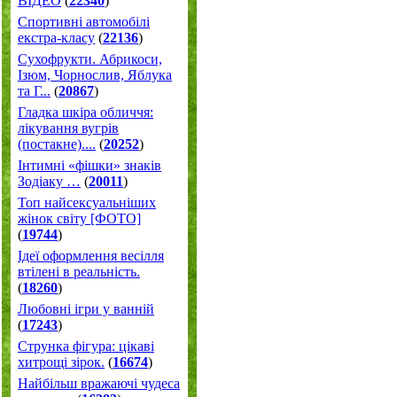
ВІДЕО
(
22340
)
Спортивні автомобілі
екстра-класу
(
22136
)
Cухофрукти. Абрикоси,
Ізюм, Чорнослив, Яблука
та Г...
(
20867
)
Гладка шкіра обличчя:
лікування вугрів
(постакне)....
(
20252
)
Інтимні «фішки» знаків
Зодіаку …
(
20011
)
Топ найсексуальніших
жінок світу [ФОТО]
(
19744
)
Ідеї оформлення весілля
втілені в реальність.
(
18260
)
Любовні ігри у ванній
(
17243
)
Струнка фігура: цікаві
хитрощі зірок.
(
16674
)
Найбільш вражаючі чудеса