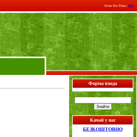
Вітаю Вас
Гість
|
RSS
Форма входа
Качай у нас
БЕЗКОШТОВНО