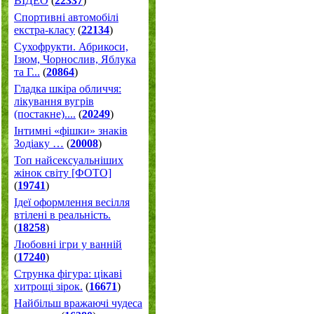
ВІДЕО
(
22337
)
Спортивні автомобілі
екстра-класу
(
22134
)
Cухофрукти. Абрикоси,
Ізюм, Чорнослив, Яблука
та Г...
(
20864
)
Гладка шкіра обличчя:
лікування вугрів
(постакне)....
(
20249
)
Інтимні «фішки» знаків
Зодіаку …
(
20008
)
Топ найсексуальніших
жінок світу [ФОТО]
(
19741
)
Ідеї оформлення весілля
втілені в реальність.
(
18258
)
Любовні ігри у ванній
(
17240
)
Струнка фігура: цікаві
хитрощі зірок.
(
16671
)
Найбільш вражаючі чудеса