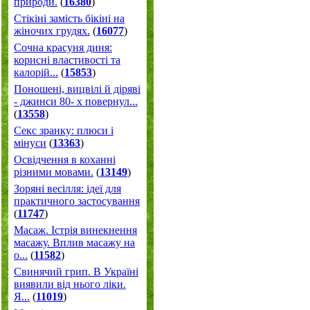
природи.
(
16380
)
Стікіні замість бікіні на
жіночих грудях.
(
16077
)
Сочна красуня диня:
корисні властивості та
калорій...
(
15853
)
Поношені, вицвілі й діряві
- джинси 80- х повернул...
(
13558
)
Секс зранку: плюси і
мінуси
(
13363
)
Освідчення в коханні
різними мовами.
(
13149
)
Зоряні весілля: ідеї для
практичного застосування
(
11747
)
Масаж. Істрія винекнення
масажу. Вплив масажу на
о...
(
11582
)
Свинячий грип. В Україні
виявили від нього ліки.
Я...
(
11019
)