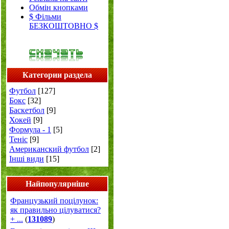
Обмін кнопками
$ Фільми
БЕЗКОШТОВНО $
Категории раздела
Футбол
[127]
Бокс
[32]
Баскетбол
[9]
Хокей
[9]
Формула - 1
[5]
Теніс
[9]
Американский футбол
[2]
Інші види
[15]
Найпопулярніше
Французький поцілунок:
як правильно цілуватися?
+ ...
(
131089
)