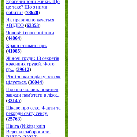
Ерогенні зони жінки. Що
це таке? Що з ними
робити?
(
78620
)
Як правильно качаться
+ВІДЕО
(
63353
)
Чоловічі ерогенні зони
(
44864
)
Кращі інтимні ігри.
(
41085
)
Жіночі груди: 13 секретів
красивих грудей. Фото
гр...
(
39612
)
Різні знаки зодіаку: хто як
цілується.
(
36044
)
Про що чоловік повинен
завжди пам'ятати в ліжк...
(
33145
)
Цікаве про секс. Факти та
рекорди світу сексу.
(
25763
)
Нікіта (Nikita) кліп
Веревки заборонили.