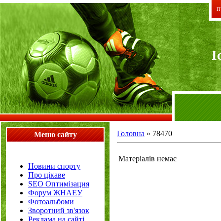
П`
I
Головна
»
78470
Меню сайту
Матеріалів немає
Новини спорту
Про цікаве
SEO Оптимізация
Форум ЖНАЕУ
Фотоальбоми
Зворотний зв'язок
Реклама на сайті