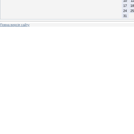
10
11
17
18
24
25
31
Повна версія сайту