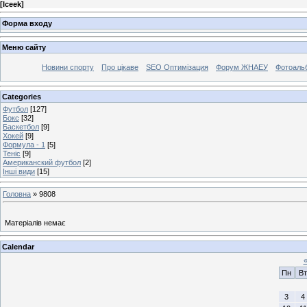
[
Iceek
]
Форма входу
Меню сайту
Новини спорту
Про цікаве
SEO Оптимізация
Форум ЖНАЕУ
Фотоаль
Categories
Футбол
[127]
Бокс
[32]
Баскетбол
[9]
Хокей
[9]
Формула - 1
[5]
Теніс
[9]
Американский футбол
[2]
Інші види
[15]
Головна
»
9808
Матеріалів немає
Calendar
Пн
Вт
3
4