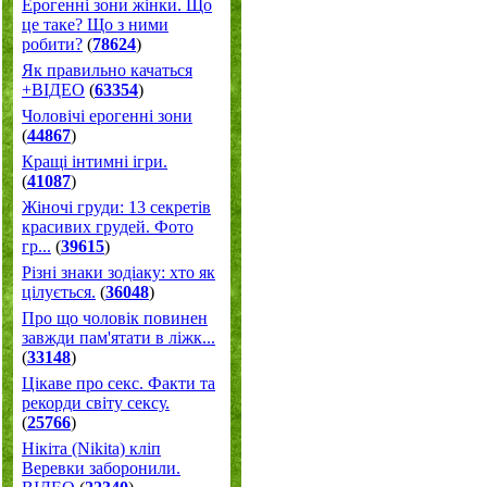
Ерогенні зони жінки. Що
це таке? Що з ними
робити?
(
78624
)
Як правильно качаться
+ВІДЕО
(
63354
)
Чоловічі ерогенні зони
(
44867
)
Кращі інтимні ігри.
(
41087
)
Жіночі груди: 13 секретів
красивих грудей. Фото
гр...
(
39615
)
Різні знаки зодіаку: хто як
цілується.
(
36048
)
Про що чоловік повинен
завжди пам'ятати в ліжк...
(
33148
)
Цікаве про секс. Факти та
рекорди світу сексу.
(
25766
)
Нікіта (Nikita) кліп
Веревки заборонили.