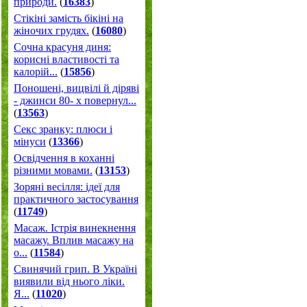
природи.
(
16383
)
Стікіні замість бікіні на
жіночих грудях.
(
16080
)
Сочна красуня диня:
корисні властивості та
калорій...
(
15856
)
Поношені, вицвілі й діряві
- джинси 80- х повернул...
(
13563
)
Секс зранку: плюси і
мінуси
(
13366
)
Освідчення в коханні
різними мовами.
(
13153
)
Зоряні весілля: ідеї для
практичного застосування
(
11749
)
Масаж. Істрія винекнення
масажу. Вплив масажу на
о...
(
11584
)
Свинячий грип. В Україні
виявили від нього ліки.
Я...
(
11020
)