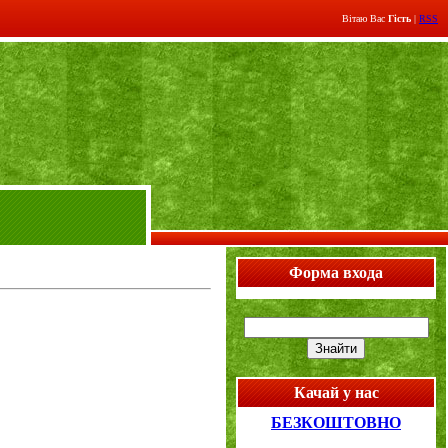
Вітаю Вас
Гість
|
RSS
Форма входа
Качай у нас
БЕЗКОШТОВНО