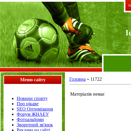
Не
I
Головна
»
11722
Меню сайту
Матеріалів немає
Новини спорту
Про цікаве
SEO Оптимізация
Форум ЖНАЕУ
Фотоальбоми
Зворотний зв'язок
Реклама на сайті