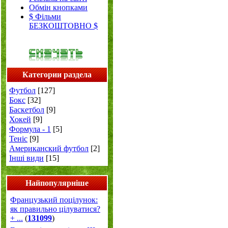
Обмін кнопками
$ Фільми
БЕЗКОШТОВНО $
Категории раздела
Футбол
[127]
Бокс
[32]
Баскетбол
[9]
Хокей
[9]
Формула - 1
[5]
Теніс
[9]
Американский футбол
[2]
Інші види
[15]
Найпопулярніше
Французький поцілунок:
як правильно цілуватися?
+ ...
(
131099
)