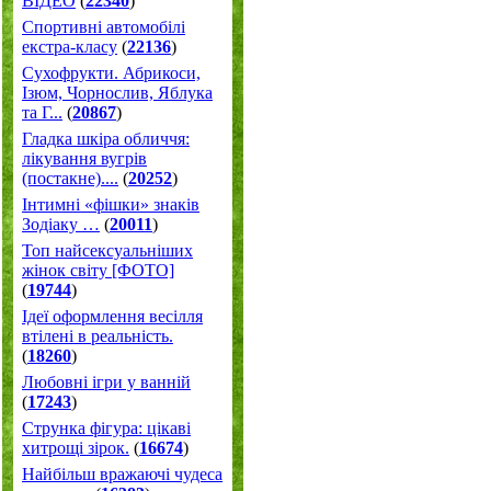
ВІДЕО
(
22340
)
Спортивні автомобілі
екстра-класу
(
22136
)
Cухофрукти. Абрикоси,
Ізюм, Чорнослив, Яблука
та Г...
(
20867
)
Гладка шкіра обличчя:
лікування вугрів
(постакне)....
(
20252
)
Інтимні «фішки» знаків
Зодіаку …
(
20011
)
Топ найсексуальніших
жінок світу [ФОТО]
(
19744
)
Ідеї оформлення весілля
втілені в реальність.
(
18260
)
Любовні ігри у ванній
(
17243
)
Струнка фігура: цікаві
хитрощі зірок.
(
16674
)
Найбільш вражаючі чудеса