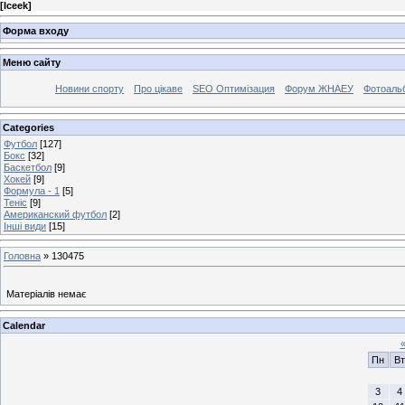
[
Iceek
]
Форма входу
Меню сайту
Новини спорту
Про цікаве
SEO Оптимізация
Форум ЖНАЕУ
Фотоаль
Categories
Футбол
[127]
Бокс
[32]
Баскетбол
[9]
Хокей
[9]
Формула - 1
[5]
Теніс
[9]
Американский футбол
[2]
Інші види
[15]
Головна
»
130475
Матеріалів немає
Calendar
Пн
Вт
3
4