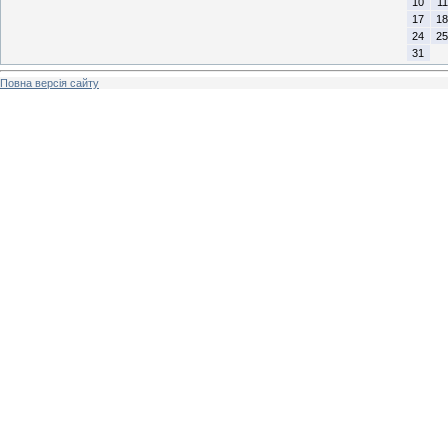
10
11
17
18
24
25
31
Повна версія сайту