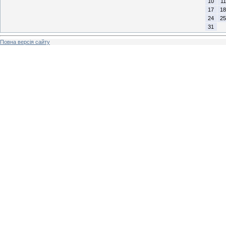
10
11
17
18
24
25
31
Повна версія сайту