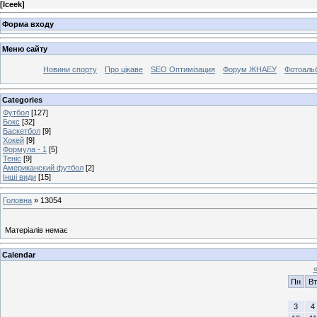
[
Iceek
]
Форма входу
Меню сайту
Новини спорту
Про цікаве
SEO Оптимізация
Форум ЖНАЕУ
Фотоаль
Categories
Футбол
[127]
Бокс
[32]
Баскетбол
[9]
Хокей
[9]
Формула - 1
[5]
Теніс
[9]
Американский футбол
[2]
Інші види
[15]
Головна
»
13054
Матеріалів немає
Calendar
Пн
Вт
3
4