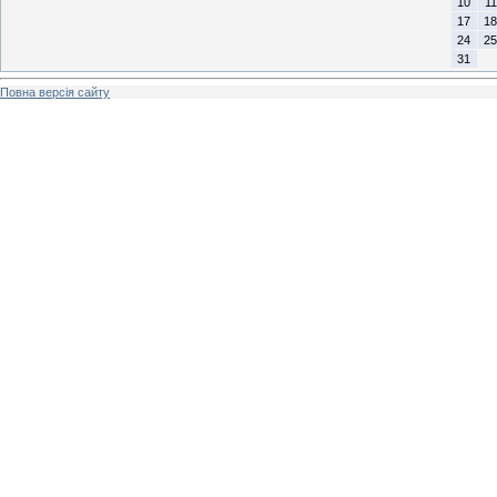
10
11
17
18
24
25
31
Повна версія сайту