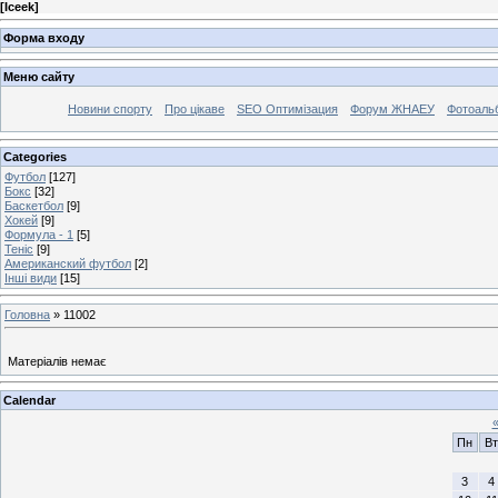
[
Iceek
]
Форма входу
Меню сайту
Новини спорту
Про цікаве
SEO Оптимізация
Форум ЖНАЕУ
Фотоаль
Categories
Футбол
[127]
Бокс
[32]
Баскетбол
[9]
Хокей
[9]
Формула - 1
[5]
Теніс
[9]
Американский футбол
[2]
Інші види
[15]
Головна
»
11002
Матеріалів немає
Calendar
Пн
Вт
3
4