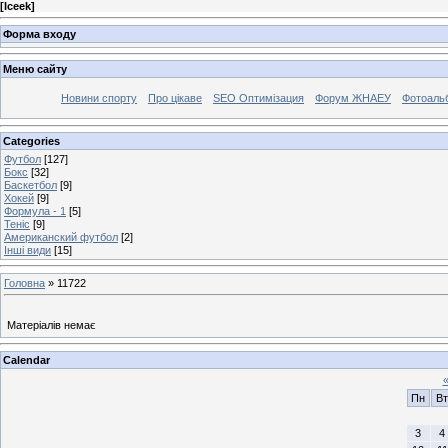
[
Iceek
]
Форма входу
Меню сайту
Новини спорту
Про цікаве
SEO Оптимізация
Форум ЖНАЕУ
Фотоаль
Categories
Футбол
[127]
Бокс
[32]
Баскетбол
[9]
Хокей
[9]
Формула - 1
[5]
Теніс
[9]
Американский футбол
[2]
Інші види
[15]
Головна
»
11722
Матеріалів немає
Calendar
Пн
Вт
3
4