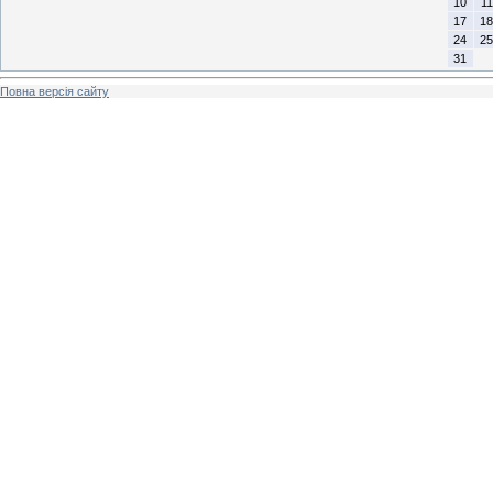
10
11
17
18
24
25
31
Повна версія сайту