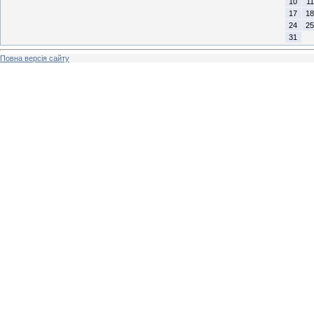
10
11
17
18
24
25
31
Повна версія сайту