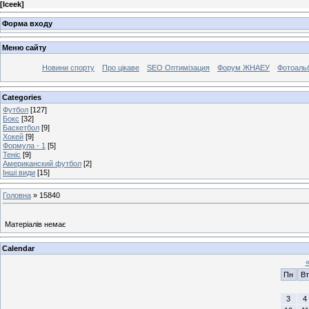
[
Iceek
]
Форма входу
Меню сайту
Новини спорту
Про цікаве
SEO Оптимізация
Форум ЖНАЕУ
Фотоаль
Categories
Футбол
[127]
Бокс
[32]
Баскетбол
[9]
Хокей
[9]
Формула - 1
[5]
Теніс
[9]
Американский футбол
[2]
Інші види
[15]
Головна
»
15840
Матеріалів немає
Calendar
Пн
Вт
3
4