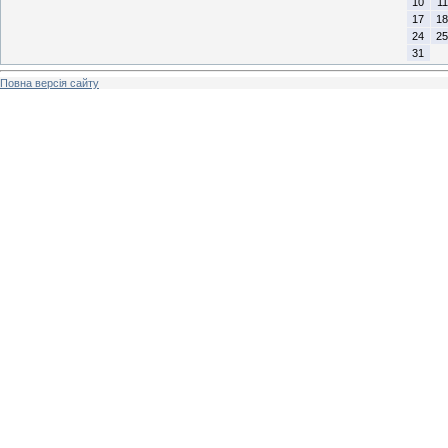
10
11
17
18
24
25
31
Повна версія сайту