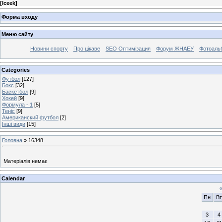
[
Iceek
]
Форма входу
Меню сайту
Новини спорту
Про цікаве
SEO Оптимізация
Форум ЖНАЕУ
Фотоаль
Categories
Футбол
[127]
Бокс
[32]
Баскетбол
[9]
Хокей
[9]
Формула - 1
[5]
Теніс
[9]
Американский футбол
[2]
Інші види
[15]
Головна
»
16348
Матеріалів немає
Calendar
Пн
Вт
3
4