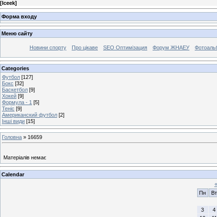
[
Iceek
]
Форма входу
Меню сайту
Новини спорту
Про цікаве
SEO Оптимізация
Форум ЖНАЕУ
Фотоаль
Categories
Футбол
[127]
Бокс
[32]
Баскетбол
[9]
Хокей
[9]
Формула - 1
[5]
Теніс
[9]
Американский футбол
[2]
Інші види
[15]
Головна
»
16659
Матеріалів немає
Calendar
Пн
Вт
3
4