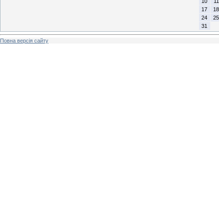
10
11
17
18
24
25
31
Повна версія сайту