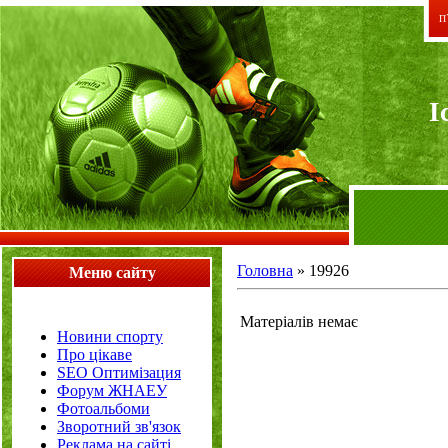
П`
I
Головна
»
19926
Меню сайту
Матеріалів немає
Новини спорту
Про цікаве
SEO Оптимізация
Форум ЖНАЕУ
Фотоальбоми
Зворотний зв'язок
Реклама на сайті