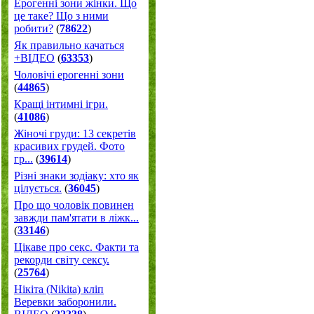
Ерогенні зони жінки. Що
це таке? Що з ними
робити?
(
78622
)
Як правильно качаться
+ВІДЕО
(
63353
)
Чоловічі ерогенні зони
(
44865
)
Кращі інтимні ігри.
(
41086
)
Жіночі груди: 13 секретів
красивих грудей. Фото
гр...
(
39614
)
Різні знаки зодіаку: хто як
цілується.
(
36045
)
Про що чоловік повинен
завжди пам'ятати в ліжк...
(
33146
)
Цікаве про секс. Факти та
рекорди світу сексу.
(
25764
)
Нікіта (Nikita) кліп
Веревки заборонили.