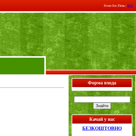
Вітаю Вас
Гість
|
RSS
Форма входа
Качай у нас
БЕЗКОШТОВНО