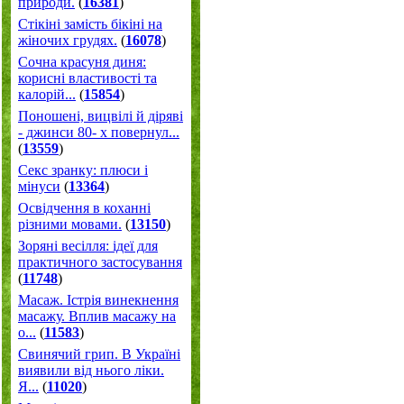
природи.
(
16381
)
Стікіні замість бікіні на
жіночих грудях.
(
16078
)
Сочна красуня диня:
корисні властивості та
калорій...
(
15854
)
Поношені, вицвілі й діряві
- джинси 80- х повернул...
(
13559
)
Секс зранку: плюси і
мінуси
(
13364
)
Освідчення в коханні
різними мовами.
(
13150
)
Зоряні весілля: ідеї для
практичного застосування
(
11748
)
Масаж. Істрія винекнення
масажу. Вплив масажу на
о...
(
11583
)
Свинячий грип. В Україні
виявили від нього ліки.
Я...
(
11020
)