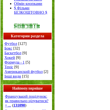
Обмін кнопками
$ Фільми
БЕЗКОШТОВНО $
Категории раздела
Футбол
[127]
Бокс
[32]
Баскетбол
[9]
Хокей
[9]
Формула - 1
[5]
Теніс
[9]
Американский футбол
[2]
Інші види
[15]
Найпопулярніше
Французький поцілунок:
як правильно цілуватися?
+ ...
(
131090
)