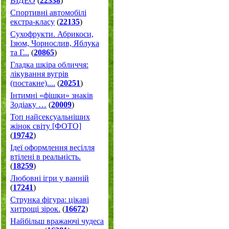
ВІДЕО
(
22338
)
Спортивні автомобілі
екстра-класу
(
22135
)
Cухофрукти. Абрикоси,
Ізюм, Чорнослив, Яблука
та Г...
(
20865
)
Гладка шкіра обличчя:
лікування вугрів
(постакне)....
(
20251
)
Інтимні «фішки» знаків
Зодіаку …
(
20009
)
Топ найсексуальніших
жінок світу [ФОТО]
(
19742
)
Ідеї оформлення весілля
втілені в реальність.
(
18259
)
Любовні ігри у ванній
(
17241
)
Струнка фігура: цікаві
хитрощі зірок.
(
16672
)
Найбільш вражаючі чудеса