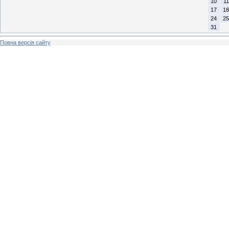
10
11
17
18
24
25
31
Повна версія сайту