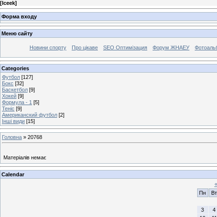
[
Iceek
]
Форма входу
Меню сайту
Новини спорту
Про цікаве
SEO Оптимізация
Форум ЖНАЕУ
Фотоаль
Categories
Футбол
[127]
Бокс
[32]
Баскетбол
[9]
Хокей
[9]
Формула - 1
[5]
Теніс
[9]
Американский футбол
[2]
Інші види
[15]
Головна
»
20768
Матеріалів немає
Calendar
Пн
Вт
3
4