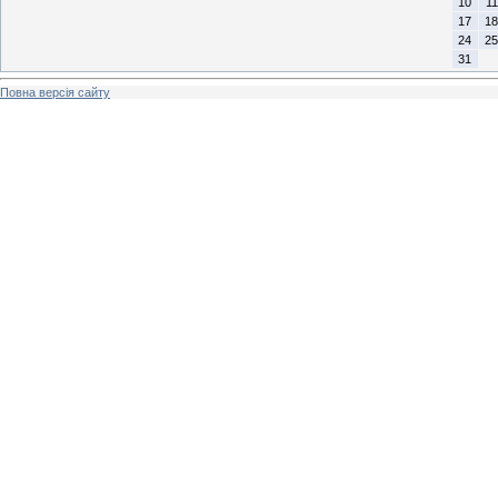
10
11
17
18
24
25
31
Повна версія сайту