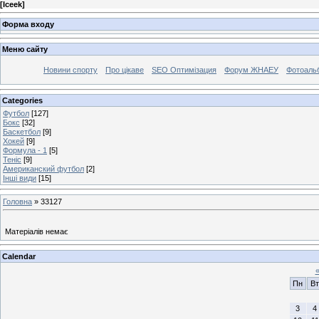
[
Iceek
]
Форма входу
Меню сайту
Новини спорту
Про цікаве
SEO Оптимізация
Форум ЖНАЕУ
Фотоаль
Categories
Футбол
[127]
Бокс
[32]
Баскетбол
[9]
Хокей
[9]
Формула - 1
[5]
Теніс
[9]
Американский футбол
[2]
Інші види
[15]
Головна
»
33127
Матеріалів немає
Calendar
Пн
Вт
3
4