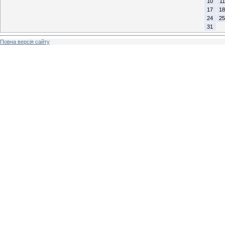
10
11
17
18
24
25
31
Повна версія сайту