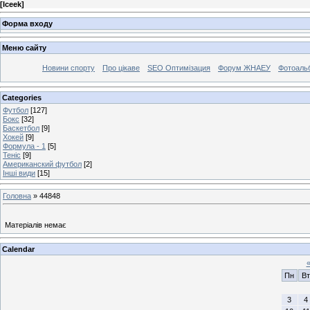
[
Iceek
]
Форма входу
Меню сайту
Новини спорту
Про цікаве
SEO Оптимізация
Форум ЖНАЕУ
Фотоаль
Categories
Футбол
[127]
Бокс
[32]
Баскетбол
[9]
Хокей
[9]
Формула - 1
[5]
Теніс
[9]
Американский футбол
[2]
Інші види
[15]
Головна
»
44848
Матеріалів немає
Calendar
Пн
Вт
3
4