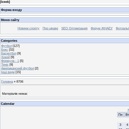
[
Iceek
]
Форма входу
Меню сайту
Новини спорту
Про цікаве
SEO Оптимізация
Форум ЖНАЕУ
Фотоаль
Categories
Футбол
[127]
Бокс
[32]
Баскетбол
[9]
Хокей
[9]
Формула - 1
[5]
Теніс
[9]
Американский футбол
[2]
Інші види
[15]
Головна
»
8706
Матеріалів немає
Calendar
Пн
Вт
3
4