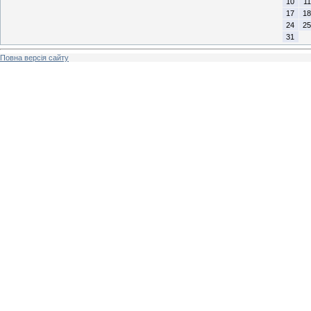
10
11
17
18
24
25
31
Повна версія сайту