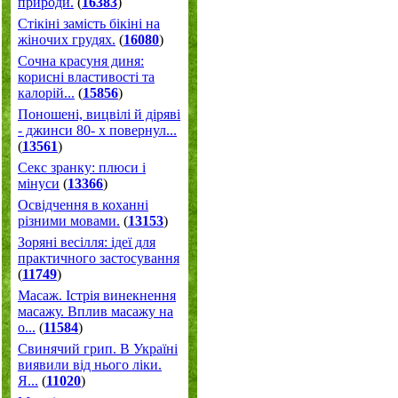
природи.
(
16383
)
Стікіні замість бікіні на
жіночих грудях.
(
16080
)
Сочна красуня диня:
корисні властивості та
калорій...
(
15856
)
Поношені, вицвілі й діряві
- джинси 80- х повернул...
(
13561
)
Секс зранку: плюси і
мінуси
(
13366
)
Освідчення в коханні
різними мовами.
(
13153
)
Зоряні весілля: ідеї для
практичного застосування
(
11749
)
Масаж. Істрія винекнення
масажу. Вплив масажу на
о...
(
11584
)
Свинячий грип. В Україні
виявили від нього ліки.
Я...
(
11020
)