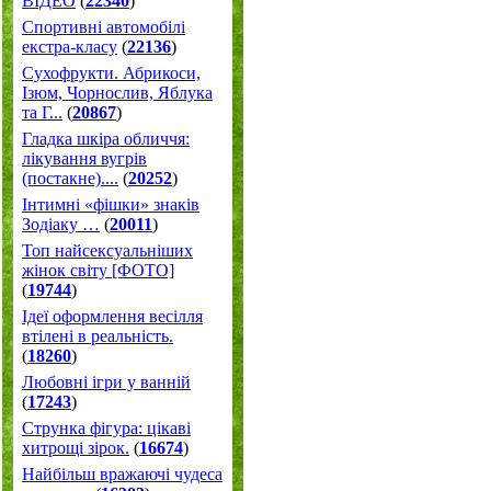
ВІДЕО
(
22340
)
Спортивні автомобілі
екстра-класу
(
22136
)
Cухофрукти. Абрикоси,
Ізюм, Чорнослив, Яблука
та Г...
(
20867
)
Гладка шкіра обличчя:
лікування вугрів
(постакне)....
(
20252
)
Інтимні «фішки» знаків
Зодіаку …
(
20011
)
Топ найсексуальніших
жінок світу [ФОТО]
(
19744
)
Ідеї оформлення весілля
втілені в реальність.
(
18260
)
Любовні ігри у ванній
(
17243
)
Струнка фігура: цікаві
хитрощі зірок.
(
16674
)
Найбільш вражаючі чудеса