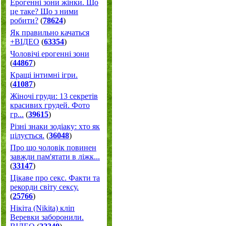
Ерогенні зони жінки. Що
це таке? Що з ними
робити?
(
78624
)
Як правильно качаться
+ВІДЕО
(
63354
)
Чоловічі ерогенні зони
(
44867
)
Кращі інтимні ігри.
(
41087
)
Жіночі груди: 13 секретів
красивих грудей. Фото
гр...
(
39615
)
Різні знаки зодіаку: хто як
цілується.
(
36048
)
Про що чоловік повинен
завжди пам'ятати в ліжк...
(
33147
)
Цікаве про секс. Факти та
рекорди світу сексу.
(
25766
)
Нікіта (Nikita) кліп
Веревки заборонили.