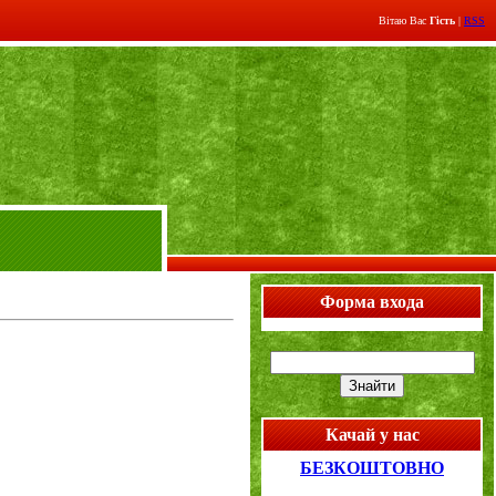
Вітаю Вас
Гість
|
RSS
Форма входа
Качай у нас
БЕЗКОШТОВНО