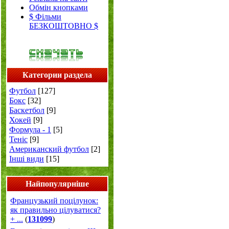
Обмін кнопками
$ Фільми
БЕЗКОШТОВНО $
Категории раздела
Футбол
[127]
Бокс
[32]
Баскетбол
[9]
Хокей
[9]
Формула - 1
[5]
Теніс
[9]
Американский футбол
[2]
Інші види
[15]
Найпопулярніше
Французький поцілунок:
як правильно цілуватися?
+ ...
(
131099
)