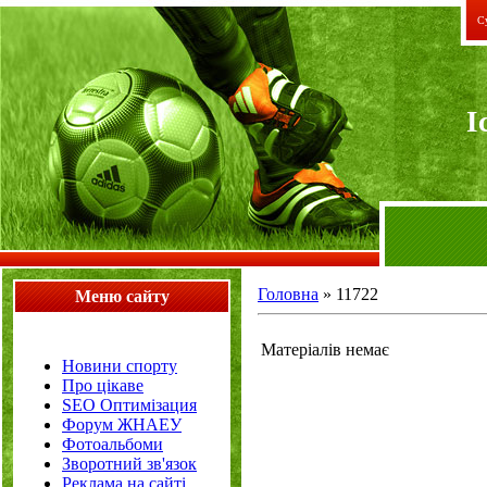
Су
I
Головна
»
11722
Меню сайту
Матеріалів немає
Новини спорту
Про цікаве
SEO Оптимізация
Форум ЖНАЕУ
Фотоальбоми
Зворотний зв'язок
Реклама на сайті