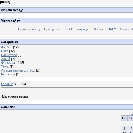
[
Iceek
]
Форма входу
Меню сайту
Новини спорту
Про цікаве
SEO Оптимізация
Форум ЖНАЕУ
Фотоаль
Categories
Футбол
[127]
Бокс
[32]
Баскетбол
[9]
Хокей
[9]
Формула - 1
[5]
Теніс
[9]
Американский футбол
[2]
Інші види
[15]
Головна
»
13354
Матеріалів немає
Calendar
Пн
Вт
3
4