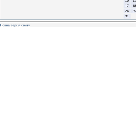
10
11
17
18
24
25
31
Повна версія сайту