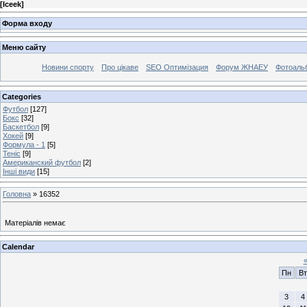
[
Iceek
]
Форма входу
Меню сайту
Новини спорту
Про цікаве
SEO Оптимізация
Форум ЖНАЕУ
Фотоаль
Categories
Футбол
[127]
Бокс
[32]
Баскетбол
[9]
Хокей
[9]
Формула - 1
[5]
Теніс
[9]
Американский футбол
[2]
Інші види
[15]
Головна
»
16352
Матеріалів немає
Calendar
Пн
Вт
3
4