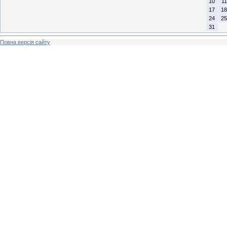
10
11
17
18
24
25
31
Повна версія сайту