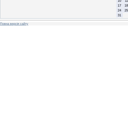
10
11
17
18
24
25
31
Повна версія сайту