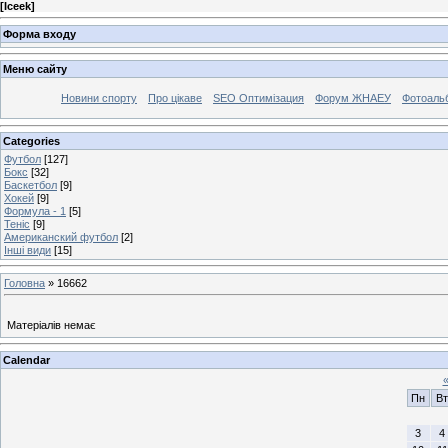
[
Iceek
]
Форма входу
Меню сайту
Новини спорту
Про цікаве
SEO Оптимізация
Форум ЖНАЕУ
Фотоаль
Categories
Футбол
[127]
Бокс
[32]
Баскетбол
[9]
Хокей
[9]
Формула - 1
[5]
Теніс
[9]
Американский футбол
[2]
Інші види
[15]
Головна
»
16662
Матеріалів немає
Calendar
Пн
Вт
3
4