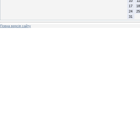
10
11
17
18
24
25
31
Повна версія сайту