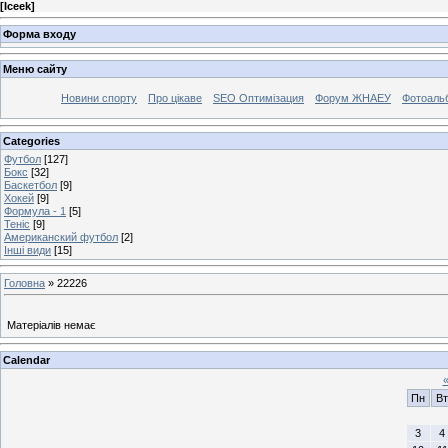
[
Iceek
]
Форма входу
Меню сайту
Новини спорту
Про цікаве
SEO Оптимізация
Форум ЖНАЕУ
Фотоаль
Categories
Футбол
[127]
Бокс
[32]
Баскетбол
[9]
Хокей
[9]
Формула - 1
[5]
Теніс
[9]
Американский футбол
[2]
Інші види
[15]
Головна
»
22226
Матеріалів немає
Calendar
Пн
Вт
3
4