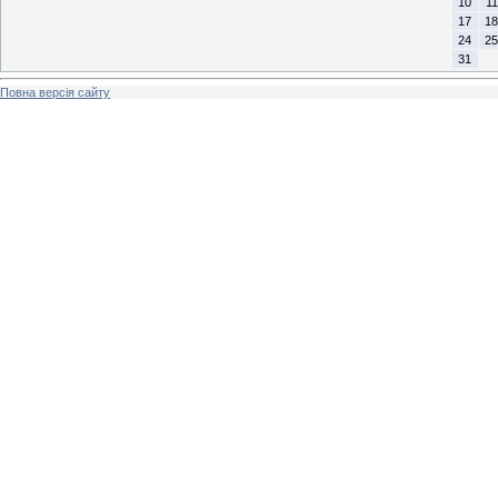
10
11
17
18
24
25
31
Повна версія сайту