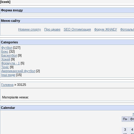
[
Iceek
]
Форма входу
Меню сайту
Новини спорту
Про цікаве
SEO Оптимізация
Форум ЖНАЕУ
Фотоаль
Categories
Футбол
[127]
Бокс
[32]
Баскетбол
[9]
Хокей
[9]
Формула - 1
[5]
Теніс
[9]
Американский футбол
[2]
Інші види
[15]
Головна
»
33125
Матеріалів немає
Calendar
Пн
Вт
3
4