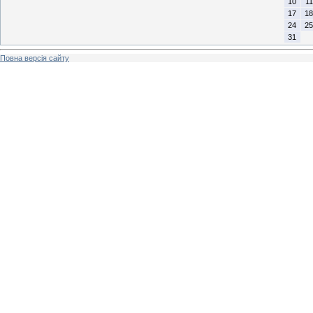
10
11
17
18
24
25
31
Повна версія сайту