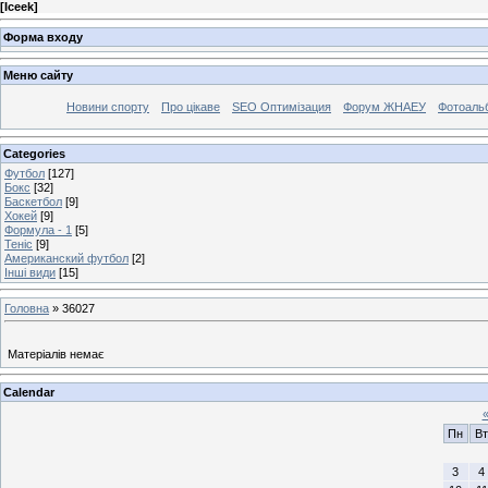
[
Iceek
]
Форма входу
Меню сайту
Новини спорту
Про цікаве
SEO Оптимізация
Форум ЖНАЕУ
Фотоаль
Categories
Футбол
[127]
Бокс
[32]
Баскетбол
[9]
Хокей
[9]
Формула - 1
[5]
Теніс
[9]
Американский футбол
[2]
Інші види
[15]
Головна
»
36027
Матеріалів немає
Calendar
Пн
Вт
3
4