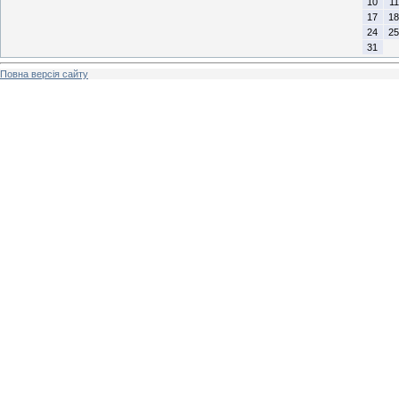
10
11
17
18
24
25
31
Повна версія сайту