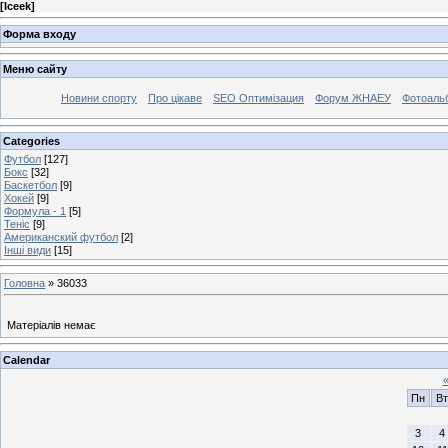
[
Iceek
]
Форма входу
Меню сайту
Новини спорту
Про цікаве
SEO Оптимізация
Форум ЖНАЕУ
Фотоаль
Categories
Футбол
[127]
Бокс
[32]
Баскетбол
[9]
Хокей
[9]
Формула - 1
[5]
Теніс
[9]
Американский футбол
[2]
Інші види
[15]
Головна
»
36033
Матеріалів немає
Calendar
Пн
Вт
3
4