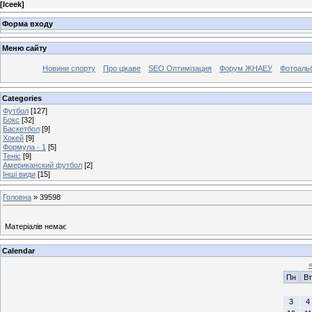
[
Iceek
]
Форма входу
Меню сайту
Новини спорту
Про цікаве
SEO Оптимізация
Форум ЖНАЕУ
Фотоаль
Categories
Футбол
[127]
Бокс
[32]
Баскетбол
[9]
Хокей
[9]
Формула - 1
[5]
Теніс
[9]
Американский футбол
[2]
Інші види
[15]
Головна
»
39598
Матеріалів немає
Calendar
Пн
Вт
3
4