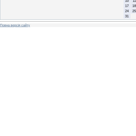
10
11
17
18
24
25
31
Повна версія сайту