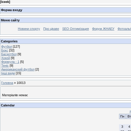
[
Iceek
]
Форма входу
Меню сайту
Новини спорту
Про цікаве
SEO Оптимізация
Форум ЖНАЕУ
Фотоаль
Categories
Футбол
[127]
Бокс
[32]
Баскетбол
[9]
Хокей
[9]
Формула - 1
[5]
Теніс
[9]
Американский футбол
[2]
Інші види
[15]
Головна
»
10013
Матеріалів немає
Calendar
Пн
Вт
3
4