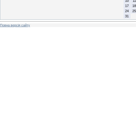
10
11
17
18
24
25
31
Повна версія сайту