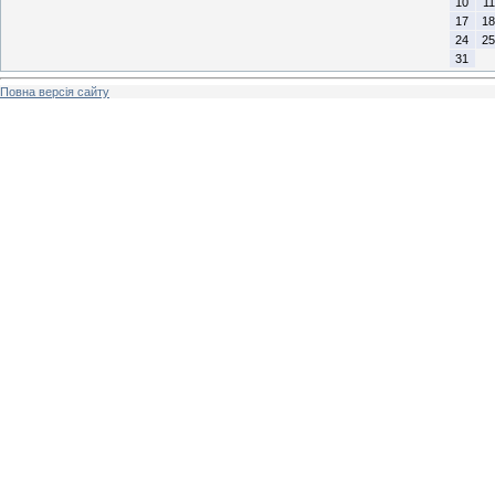
10
11
17
18
24
25
31
Повна версія сайту