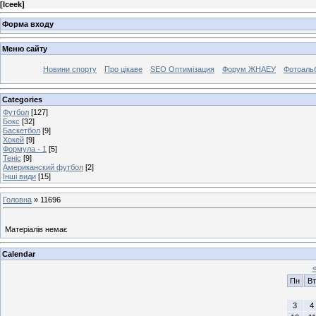
[
Iceek
]
Форма входу
Меню сайту
Новини спорту
Про цікаве
SEO Оптимізация
Форум ЖНАЕУ
Фотоаль
Categories
Футбол
[127]
Бокс
[32]
Баскетбол
[9]
Хокей
[9]
Формула - 1
[5]
Теніс
[9]
Американский футбол
[2]
Інші види
[15]
Головна
»
11696
Матеріалів немає
Calendar
Пн
Вт
3
4