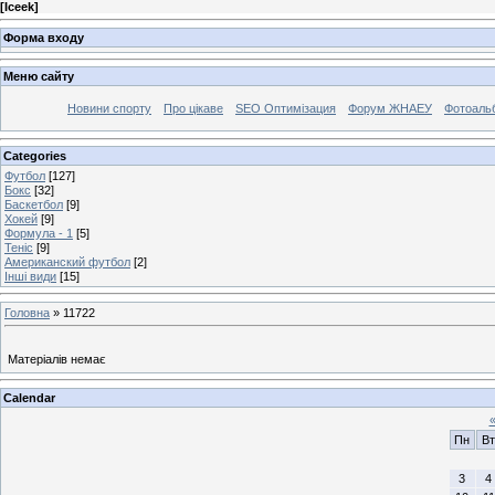
[
Iceek
]
Форма входу
Меню сайту
Новини спорту
Про цікаве
SEO Оптимізация
Форум ЖНАЕУ
Фотоаль
Categories
Футбол
[127]
Бокс
[32]
Баскетбол
[9]
Хокей
[9]
Формула - 1
[5]
Теніс
[9]
Американский футбол
[2]
Інші види
[15]
Головна
»
11722
Матеріалів немає
Calendar
Пн
Вт
3
4