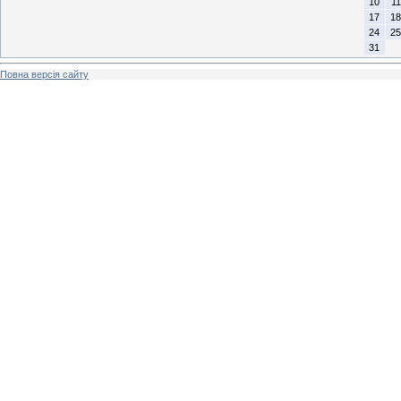
10
11
17
18
24
25
31
Повна версія сайту