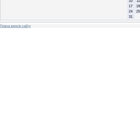
10
11
17
18
24
25
31
Повна версія сайту