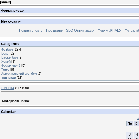
[
Iceek
]
Форма входу
Меню сайту
Новини спорту
Про цікаве
SEO Оптимізация
Форум ЖНАЕУ
Фотоаль
Categories
Футбол
[127]
Бокс
[32]
Баскетбол
[9]
Хокей
[9]
Формула - 1
[5]
Теніс
[9]
Американский футбол
[2]
Інші види
[15]
Головна
»
131056
Матеріалів немає
Calendar
Пн
Вт
3
4