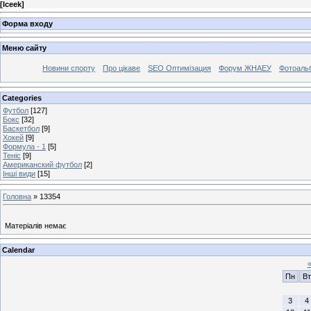
[
Iceek
]
Форма входу
Меню сайту
Новини спорту
Про цікаве
SEO Оптимізация
Форум ЖНАЕУ
Фотоаль
Categories
Футбол
[127]
Бокс
[32]
Баскетбол
[9]
Хокей
[9]
Формула - 1
[5]
Теніс
[9]
Американский футбол
[2]
Інші види
[15]
Головна
»
13354
Матеріалів немає
Calendar
Пн
Вт
3
4