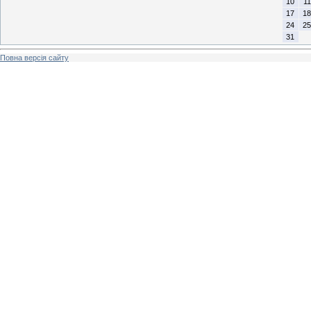
10
11
17
18
24
25
31
Повна версія сайту