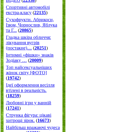
ВІДЕО
(
22338
)
Спортивні автомобілі
екстра-класу
(
22135
)
Cухофрукти. Абрикоси,
Ізюм, Чорнослив, Яблука
та Г...
(
20865
)
Гладка шкіра обличчя:
лікування вугрів
(постакне)....
(
20251
)
Інтимні «фішки» знаків
Зодіаку …
(
20009
)
Топ найсексуальніших
жінок світу [ФОТО]
(
19742
)
Ідеї оформлення весілля
втілені в реальність.
(
18259
)
Любовні ігри у ванній
(
17241
)
Струнка фігура: цікаві
хитрощі зірок.
(
16673
)
Найбільш вражаючі чудеса