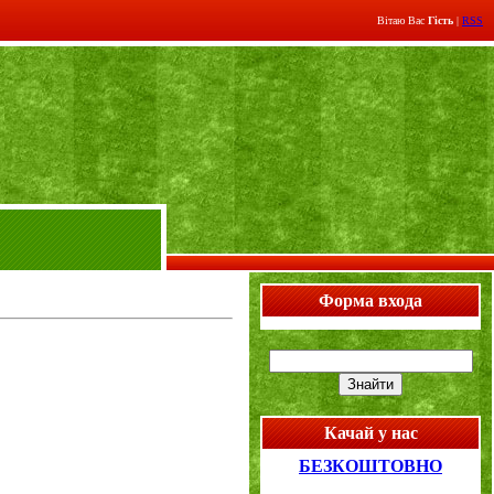
Вітаю Вас
Гість
|
RSS
Форма входа
Качай у нас
БЕЗКОШТОВНО