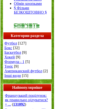
Обмін кнопками
$ Фільми
БЕЗКОШТОВНО $
Категории раздела
Футбол
[127]
Бокс
[32]
Баскетбол
[9]
Хокей
[9]
Формула - 1
[5]
Теніс
[9]
Американский футбол
[2]
Інші види
[15]
Найпопулярніше
Французький поцілунок:
як правильно цілуватися?
+ ...
(
131092
)