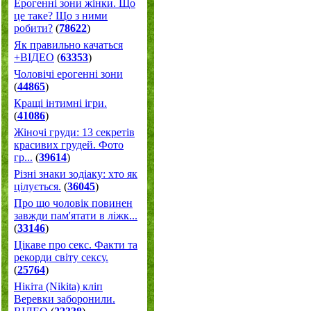
Ерогенні зони жінки. Що
це таке? Що з ними
робити?
(
78622
)
Як правильно качаться
+ВІДЕО
(
63353
)
Чоловічі ерогенні зони
(
44865
)
Кращі інтимні ігри.
(
41086
)
Жіночі груди: 13 секретів
красивих грудей. Фото
гр...
(
39614
)
Різні знаки зодіаку: хто як
цілується.
(
36045
)
Про що чоловік повинен
завжди пам'ятати в ліжк...
(
33146
)
Цікаве про секс. Факти та
рекорди світу сексу.
(
25764
)
Нікіта (Nikita) кліп
Веревки заборонили.