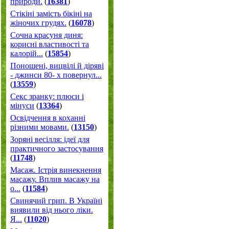
природи.
(
16381
)
Стікіні замість бікіні на
жіночих грудях.
(
16078
)
Сочна красуня диня:
корисні властивості та
калорій...
(
15854
)
Поношені, вицвілі й діряві
- джинси 80- х повернул...
(
13559
)
Секс зранку: плюси і
мінуси
(
13364
)
Освідчення в коханні
різними мовами.
(
13150
)
Зоряні весілля: ідеї для
практичного застосування
(
11748
)
Масаж. Істрія винекнення
масажу. Вплив масажу на
о...
(
11584
)
Свинячий грип. В Україні
виявили від нього ліки.
Я...
(
11020
)