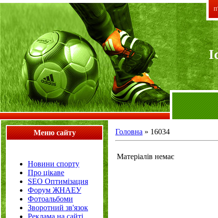
П`
I
Головна
»
16034
Меню сайту
Матеріалів немає
Новини спорту
Про цікаве
SEO Оптимізация
Форум ЖНАЕУ
Фотоальбоми
Зворотний зв'язок
Реклама на сайті