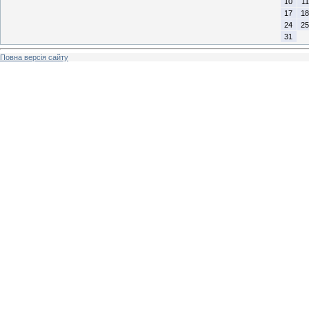
10
11
17
18
24
25
31
Повна версія сайту