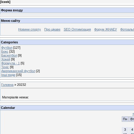
[
Iceek
]
Форма входу
Меню сайту
Новини спорту
Про цікаве
SEO Оптимізация
Форум ЖНАЕУ
Фотоаль
Categories
Футбол
[127]
Бокс
[32]
Баскетбол
[9]
Хокей
[9]
Формула - 1
[5]
Теніс
[9]
Американский футбол
[2]
Інші види
[15]
Головна
»
20232
Матеріалів немає
Calendar
Пн
Вт
3
4