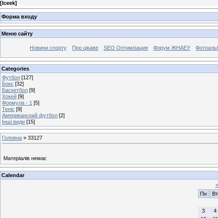
[
Iceek
]
Форма входу
Меню сайту
Новини спорту
Про цікаве
SEO Оптимізация
Форум ЖНАЕУ
Фотоаль
Categories
Футбол
[127]
Бокс
[32]
Баскетбол
[9]
Хокей
[9]
Формула - 1
[5]
Теніс
[9]
Американский футбол
[2]
Інші види
[15]
Головна
»
33127
Матеріалів немає
Calendar
Пн
Вт
3
4