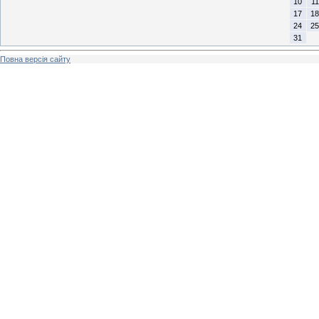
10
11
17
18
24
25
31
Повна версія сайту