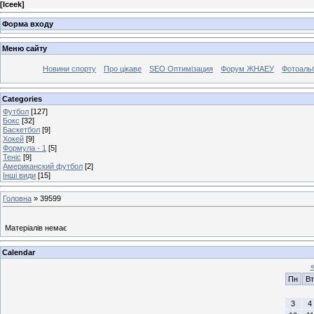
[
Iceek
]
Форма входу
Меню сайту
Новини спорту
Про цікаве
SEO Оптимізация
Форум ЖНАЕУ
Фотоаль
Categories
Футбол
[127]
Бокс
[32]
Баскетбол
[9]
Хокей
[9]
Формула - 1
[5]
Теніс
[9]
Американский футбол
[2]
Інші види
[15]
Головна
»
39599
Матеріалів немає
Calendar
Пн
Вт
3
4