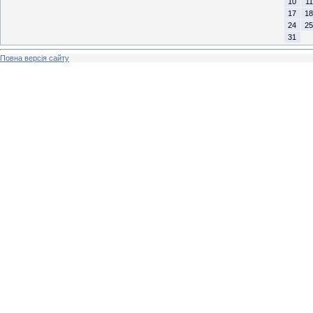
10
11
17
18
24
25
31
Повна версія сайту