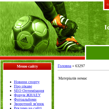
Су
I
Головна
»
63297
Меню сайту
Матеріалів немає
Новини спорту
Про цікаве
SEO Оптимізация
Форум ЖНАЕУ
Фотоальбоми
Зворотний зв'язок
Реклама на сайті