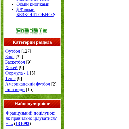
Обмін кнопками
$ Фільми
БЕЗКОШТОВНО $
Категории раздела
Футбол
[127]
Бокс
[32]
Баскетбол
[9]
Хокей
[9]
Формула - 1
[5]
Теніс
[9]
Американский футбол
[2]
Інші види
[15]
Найпопулярніше
Французький поцілунок:
як правильно цілуватися?
+ ...
(
131093
)