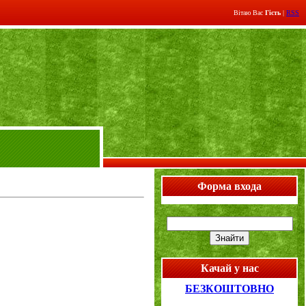
Вітаю Вас
Гість
|
RSS
Форма входа
Качай у нас
БЕЗКОШТОВНО