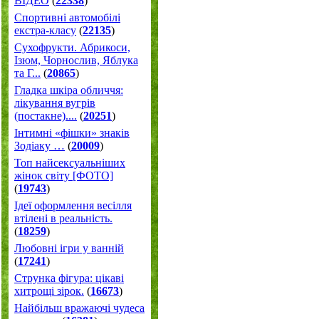
ВІДЕО
(
22338
)
Спортивні автомобілі
екстра-класу
(
22135
)
Cухофрукти. Абрикоси,
Ізюм, Чорнослив, Яблука
та Г...
(
20865
)
Гладка шкіра обличчя:
лікування вугрів
(постакне)....
(
20251
)
Інтимні «фішки» знаків
Зодіаку …
(
20009
)
Топ найсексуальніших
жінок світу [ФОТО]
(
19743
)
Ідеї оформлення весілля
втілені в реальність.
(
18259
)
Любовні ігри у ванній
(
17241
)
Струнка фігура: цікаві
хитрощі зірок.
(
16673
)
Найбільш вражаючі чудеса