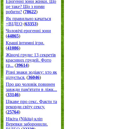
Ерогенні зони жінки. Що
це таке? Що з ними
робити?
(
78622
)
Як правильно качаться
+ВІДЕО
(
63353
)
Чоловічі ерогенні зони
(
44865
)
Кращі інтимні ігри.
(
41086
)
Жіночі груди: 13 секретів
красивих грудей. Фото
гр...
(
39614
)
Різні знаки зодіаку: хто як
цілується.
(
36046
)
Про що чоловік повинен
завжди пам'ятати в ліжк...
(
33146
)
Цікаве про секс. Факти та
рекорди світу сексу.
(
25764
)
Нікіта (Nikita) кліп
Веревки заборонили.