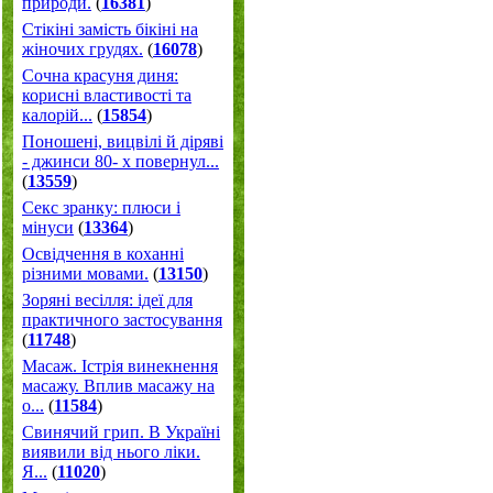
природи.
(
16381
)
Стікіні замість бікіні на
жіночих грудях.
(
16078
)
Сочна красуня диня:
корисні властивості та
калорій...
(
15854
)
Поношені, вицвілі й діряві
- джинси 80- х повернул...
(
13559
)
Секс зранку: плюси і
мінуси
(
13364
)
Освідчення в коханні
різними мовами.
(
13150
)
Зоряні весілля: ідеї для
практичного застосування
(
11748
)
Масаж. Істрія винекнення
масажу. Вплив масажу на
о...
(
11584
)
Свинячий грип. В Україні
виявили від нього ліки.
Я...
(
11020
)