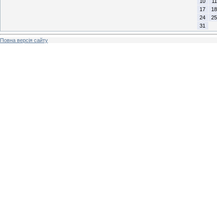
10
11
17
18
24
25
31
Повна версія сайту