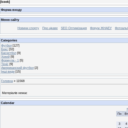
[
Iceek
]
Форма входу
Меню сайту
Новини спорту
Про цікаве
SEO Оптимізация
Форум ЖНАЕУ
Фотоаль
Categories
Футбол
[127]
Бокс
[32]
Баскетбол
[9]
Хокей
[9]
Формула - 1
[5]
Теніс
[9]
Американский футбол
[2]
Інші види
[15]
Головна
»
11568
Матеріалів немає
Calendar
Пн
Вт
3
4